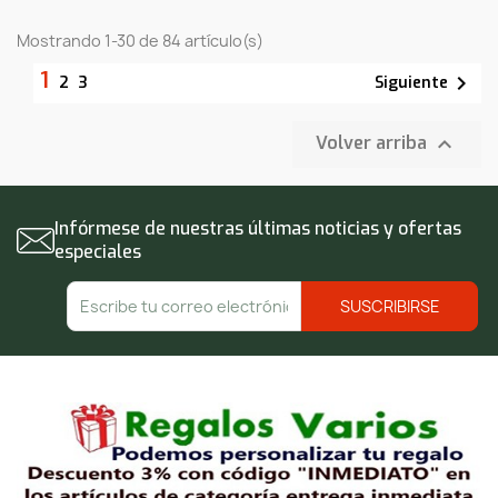
Mostrando 1-30 de 84 artículo(s)
1

Siguiente
2
3

Volver arriba
Infórmese de nuestras últimas noticias y ofertas
especiales