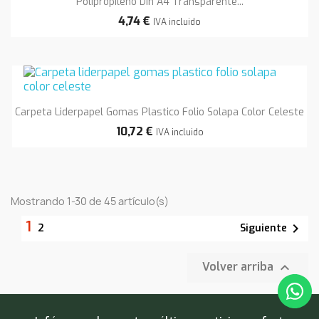
Polipropileno Din A4 Transparente...
4,74 €
IVA incluido
Carpeta Liderpapel Gomas Plastico Folio Solapa Color Celeste
10,72 €
IVA incluido
Mostrando 1-30 de 45 artículo(s)
1

Siguiente
2

Volver arriba