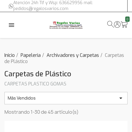
Atención 24h Tlf y Wsp: 636629956 mail:
pedidos@regalosvarios.com
0
Inicio
Papeleria
Archivadores y Carpetas
Carpetas
de Plástico
Carpetas de Plástico
CARPETAS PLASTICO GOMAS

Más Vendidos
Mostrando 1-30 de 45 artículo(s)