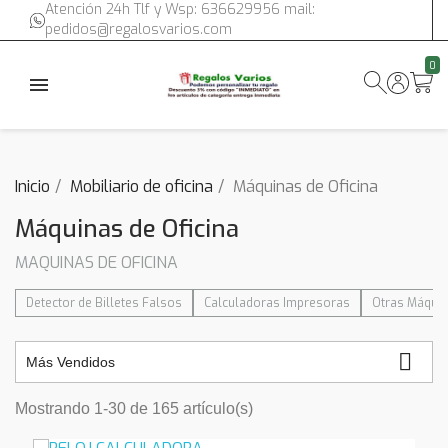
Atención 24h Tlf y Wsp: 636629956 mail:
pedidos@regalosvarios.com
0
Inicio
Mobiliario de oficina
Máquinas de Oficina
Máquinas de Oficina
MAQUINAS DE OFICINA
Detector de Billetes Falsos
Calculadoras Impresoras
Otras Máquin

Más Vendidos
Mostrando 1-30 de 165 artículo(s)