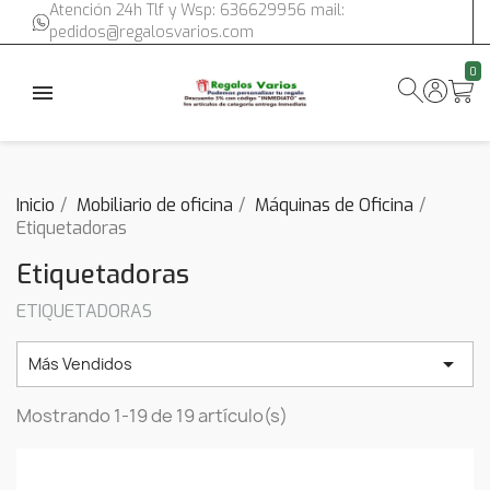
Atención 24h Tlf y Wsp: 636629956 mail:
pedidos@regalosvarios.com
0
Inicio
Mobiliario de oficina
Máquinas de Oficina
Etiquetadoras
Etiquetadoras
ETIQUETADORAS

Más Vendidos
Mostrando 1-19 de 19 artículo(s)