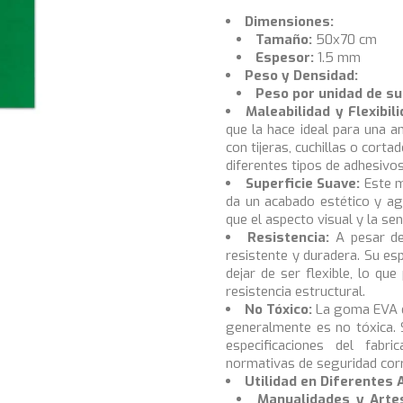
Dimensiones:
Tamaño:
50x70 cm
Espesor:
1.5 mm
Peso y Densidad:
Peso por unidad de su
Maleabilidad y Flexibili
que la hace ideal para una 
con tijeras, cuchillas o cort
diferentes tipos de adhesivos
Superficie Suave:
Este m
da un acabado estético y agr
que el aspecto visual y la se
Resistencia:
A pesar de
resistente y duradera. Su es
dejar de ser flexible, lo qu
resistencia estructural.
No Tóxico:
La goma EVA es
generalmente es no tóxica. 
especificaciones del fab
normativas de seguridad cor
Utilidad en Diferentes 
Manualidades y Arte