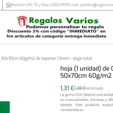
Atención 24h Tlf y Wsp: 636629956 mail: pedidos@regalosv
de 50x70cm 60g/m2 de espesor 1.5mm - elige color
hoja (1 unidad) de
50x70cm 60g/m2 de
1,31 €
1,38 €
IVA incluido
La goma EVA (etileno-vinil-aceta
en manualidades, bricolaje y di
adultos. Este producto especí
características: