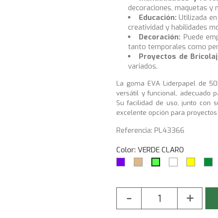
decoraciones, maquetas y 
Educación:
Utilizada en
creatividad y habilidades m
Decoración:
Puede empl
tanto temporales como pe
Proyectos de Bricolaj
variados.
La goma EVA Liderpapel de 50
versátil y funcional, adecuado p
Su facilidad de uso, junto con 
excelente opción para proyecto
Referencia: PL43366
Color: VERDE CLARO
Violeta
Camel
BLANCO
AMARI
V
VERDE
CLARO
-
+