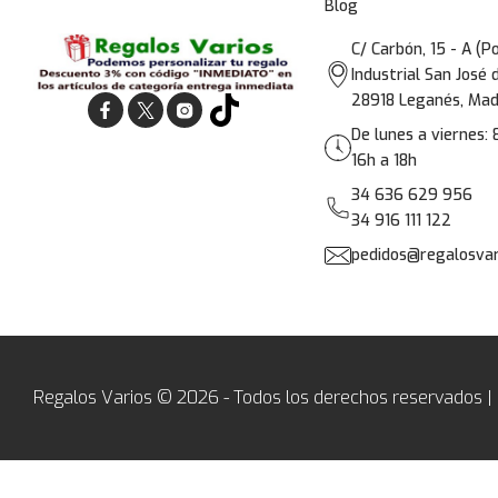
Blog
C/ Carbón, 15 - A (P
Industrial San José 
28918 Leganés, Mad
De lunes a viernes: 
16h a 18h
34 636 629 956
34 916 111 122
pedidos@regalosvar
Regalos Varios © 2026 - Todos los derechos reservados |