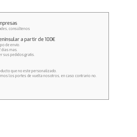
Empresas
dades, consúltenos
eninsular a partir de 100€
ipo de envío.
2 días mas.
r sus pedidos gratis.
oducto que no este personalizado.
imos los portes de vuelta nosotros, en caso contrario no.