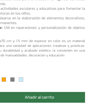
más.
 actividades escolares y educativas para fomentar la
otoras en los niños.
earse en la elaboración de elementos decorativos,
rmanentes.
e:
Útil en reparaciones y personalización de objetos
x70 cm y 1.5 mm de espesor en color es un material
ara una variedad de aplicaciones creativas y prácticas.
su durabilidad y acabado estético, la convierten en una
s de manualidades, decoración y educación
LLO
ERDE
NARANJA
GRIS
AZUL
CLARO
Añadir al carrito