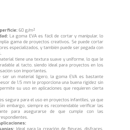
perficie:
60 g/m²
dad:
La goma EVA es fácil de cortar y manipular, lo
amplia gama de proyectos creativos. Se puede cortar
adores especializados, y también puede ser pegada con
.
aterial tiene una textura suave y uniforme, lo que le
adable al tacto, siendo ideal para proyectos en los
nsación son importantes.
 ser un material ligero, la goma EVA es bastante
pesor de 1.5 mm le proporciona una buena rigidez sin
e permite su uso en aplicaciones que requieren cierta
 segura para el uso en proyectos infantiles, ya que
Sin embargo, siempre es recomendable verificar las
ricante para asegurarse de que cumple con las
respondientes.
Aplicaciones:
sanías:
Ideal para la creación de figuras, disfraces,